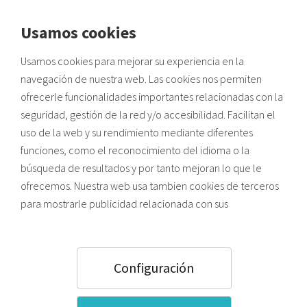
Usamos cookies
Envíos a zonas de costa:
Usamos cookies para mejorar su experiencia en la
Posibles retrasos por alta demanda de verano y saturación
VOLVER A INICIO
logística.
navegación de nuestra web. Las cookies nos permiten
ofrecerle funcionalidades importantes relacionadas con la
LOS BENEFICIOS DE CAMBIAR LA IMAGEN
seguridad, gestión de la red y/o accesibilidad. Facilitan el
uso de la web y su rendimiento mediante diferentes
CORPORATIVA DE UNA EMPRESA
funciones, como el reconocimiento del idioma o la
búsqueda de resultados y por tanto mejoran lo que le
ofrecemos. Nuestra web usa tambien cookies de terceros
para mostrarle publicidad relacionada con sus
Con el tiempo, cambiar la
imagen corporativa de una
preferencias (en función de los hábitos de navegación).
empresa
es muy beneficioso. Es cierto que la imagen
Pulsando el botón ACEPTAR usted acepta todas las
corporativa nos define, refleja los valores de nuestra marca y
cookies. Para saber más sobre el uso que hacemos de las
representa lo que somos como empresa, sin embargo la
Configuración
imagen corporativa de una empresa puede quedar desfasada.
cookies y como configurarlas, puede acceder a nuestra
En este post repasamos los beneficios de cambiar la imagen
Política de Cookies
,
o bien, pulsar “Configuración”
de nuestra empresa de cara al público.