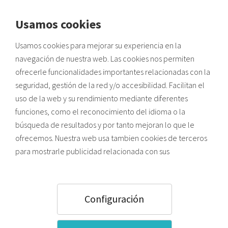
Usamos cookies
Envíos a zonas de costa:
Usamos cookies para mejorar su experiencia en la
Posibles retrasos por alta demanda de verano y saturación
VOLVER A INICIO
logística.
navegación de nuestra web. Las cookies nos permiten
ofrecerle funcionalidades importantes relacionadas con la
CUÁLES SON LOS MEDIOS PUBLICITARIOS
seguridad, gestión de la red y/o accesibilidad. Facilitan el
uso de la web y su rendimiento mediante diferentes
CONVENCIONALES TRADICIONALES
funciones, como el reconocimiento del idioma o la
búsqueda de resultados y por tanto mejoran lo que le
ofrecemos. Nuestra web usa tambien cookies de terceros
para mostrarle publicidad relacionada con sus
Se supone que los
medios publicitarios convencionales
preferencias (en función de los hábitos de navegación).
están en crisis, en favor de nuevas técnicas de marketing y
Pulsando el botón ACEPTAR usted acepta todas las
publicitarias, sin embargo, como veremos a continuación,
cookies. Para saber más sobre el uso que hacemos de las
los medios publicitarios convencionales siguen atrayendo a
Configuración
la gran mayoría de público, y por supuesto una inmensa
cookies y como configurarlas, puede acceder a nuestra
inversión publicitaria cada año.
Política de Cookies
,
o bien, pulsar “Configuración”