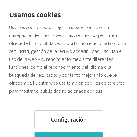
Usamos cookies
Envíos a zonas de costa:
Usamos cookies para mejorar su experiencia en la
Posibles retrasos por alta demanda de verano y saturación
logística.
navegación de nuestra web. Las cookies nos permiten
ofrecerle funcionalidades importantes relacionadas con la
Vallas publicitarias
seguridad, gestión de la red y/o accesibilidad. Facilitan el
uso de la web y su rendimiento mediante diferentes
funciones, como el reconocimiento del idioma o la
búsqueda de resultados y por tanto mejoran lo que le
ofrecemos. Nuestra web usa tambien cookies de terceros
para mostrarle publicidad relacionada con sus
preferencias (en función de los hábitos de navegación).
Pulsando el botón ACEPTAR usted acepta todas las
cookies. Para saber más sobre el uso que hacemos de las
IMPRESIÓN DE VALLAS
Configuración
cookies y como configurarlas, puede acceder a nuestra
PUBLICITARIAS EN VINILO Y PAPEL
Política de Cookies
,
o bien, pulsar “Configuración”