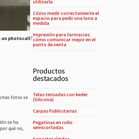
utilizarla
Cómo medir correctamente el
espacio para pedir una lona a
medida
Impresión para farmacias:
s un photocall
?
cómo comunicar mejor en el
punto de venta
Productos
destacados
Telas tensadas con keder
ichas fotos se
(Silicona)
Carpas Publicitarias
ión se ha
Pegatinas en rollo
semicortadas
 por qué no,
Soportes rígidos