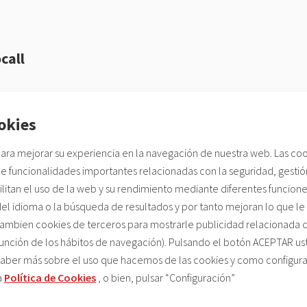
call
ación correcta. Por lo general basta un sitio dónde los fotógrafos 
lema (viento, lluvia…) y no haya elementos indeseados que puedan 
okies
ra mejorar su experiencia en la navegación de nuestra web. Las coo
e funcionalidades importantes relacionadas con la seguridad, gestión
 vez el propio paisaje del lugar con algún elemento decorativo en p
cilitan el uso de la web y su rendimiento mediante diferentes funcion
e realizan al aire libre, por ejemplo en una playa. Ya sabemos que 
ocionar tu marca, pero eso no quiere decir que sobrecargues las
l idioma o la búsqueda de resultados y por tanto mejoran lo que l
ambien cookies de terceros para mostrarle publicidad relacionada 
función de los hábitos de navegación). Pulsando el botón ACEPTAR u
contar con un buen fotógrafo. Si tienes un photocall precioso pe
 saber más sobre el uso que hacemos de las cookies y como configur
as fotografías será decepcionante.
a
Política de Cookies
,
o bien, pulsar “Configuración”