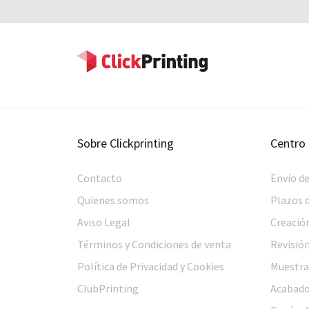
Sobre
Clickprinting
Centro
Contacto
Envío de
Quienes somos
Plazos 
Aviso Legal
Creación
Términos y Condiciones de venta
Revisión
Política de Privacidad y Cookies
Muestra
ClubPrinting
Acabado