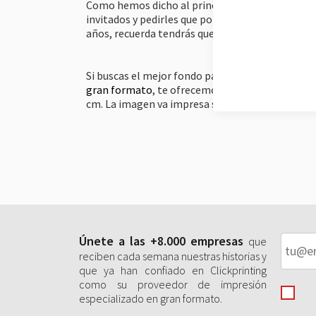
Como hemos dicho al principio del post, no todo 
invitados y pedirles que por favor se tomen unos
años, recuerda tendrás que obtener el consentim
Si buscas el mejor fondo para tu photocall, nue
gran formato
, te ofrecemos el Photocall Textil
cm. La imagen va impresa sobre poliéster confec
Únete a las +8.000 empresas
que
reciben cada semana nuestras historias y
que ya han confiado en Clickprinting
como su proveedor de impresión
especializado en gran formato.