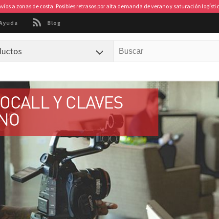
víos a zonas de costa:
Posibles retrasos por alta demanda de verano y saturación logísti
Ayuda
Blog
ductos
OCALL Y CLAVES
NO