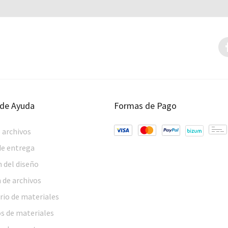
 de Ayuda
Formas de Pago
 archivos
de entrega
 del diseño
 de archivos
rio de materiales
s de materiales