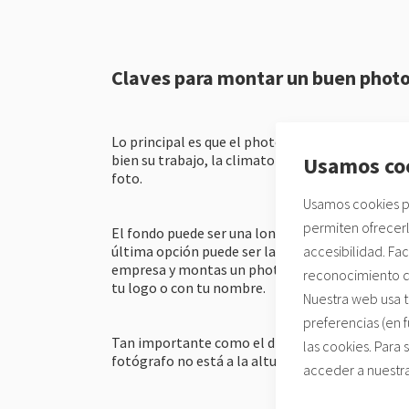
Claves para montar un buen photo
Lo principal es que el photocall esté en la ubic
bien su trabajo, la climatología no sea un prob
Usamos co
foto.
Usamos cookies pa
permiten ofrecerl
El fondo puede ser una lona, cartel o tela o tal
accesibilidad. Fa
última opción puede ser la ideal en eventos que s
empresa y montas un photocall te interesa prom
reconocimiento de
tu logo o con tu nombre.
Nuestra web usa t
preferencias (en 
Tan importante como el diseño del photocall es 
las cookies. Para
fotógrafo no está a la altura, el resultado de l
acceder a nuestr