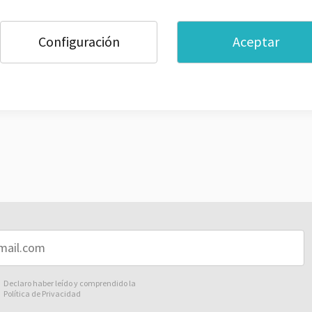
el mundo sabe lo que es un photocall, así que no te olvides de con
 minutos para pasar por él. Por cierto, si los participantes son m
iento de los padres por su participación en el photocall.
Configuración
Aceptar
stros expositores publicitarios son tu solución. Como empresa de
 Pop up 4x3. Se trata de una estructura de aluminio plegable de 300
cionado con velcro para su fácil sustitución.
Declaro haber leído y comprendido la
Política de Privacidad