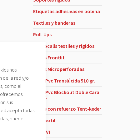
Etiquetas adhesivas en bobina
Textiles y banderas
Roll-Ups
Photocalls textiles y rígidos
puedan hacer
colarse en la
Lonas Frontlit
Lonas Microperforadas
kies nos
 de la red y/o
lano. Esta
Lona Pvc Translúcida 510 gr.
es, como el
si eres una
Lona Pvc Blockout Doble Cara
 imágenes con
e ofrecemos.
800 gr.
con sus
Lonas con refuerzo Tent-keder
sted acepta todas
ro luego el
arlas, puede
DTF Textil
DTF UVI