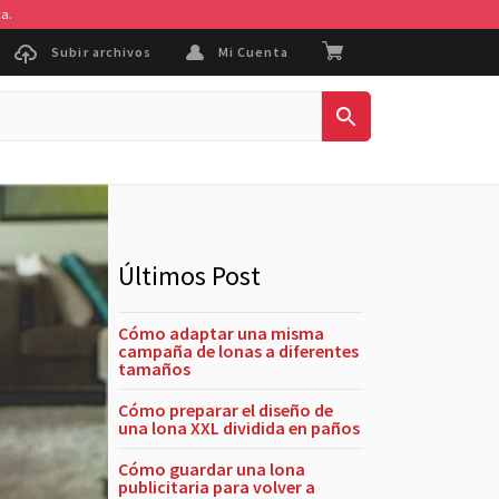
ca.
Subir archivos
Mi Cuenta
VOLVER A INICIO
Últimos Post
Cómo adaptar una misma
campaña de lonas a diferentes
tamaños
Cómo preparar el diseño de
una lona XXL dividida en paños
Cómo guardar una lona
publicitaria para volver a