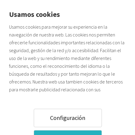
Usamos cookies
Envíos a zonas de costa:
Usamos cookies para mejorar su experiencia en la
Posibles retrasos por alta demanda de verano y saturación
logística.
navegación de nuestra web. Las cookies nos permiten
HOME
Photocalls textiles y rígidos
Photocall X-Banner L
ofrecerle funcionalidades importantes relacionadas con la
seguridad, gestión de la red y/o accesibilidad. Facilitan el
uso de la web y su rendimiento mediante diferentes
funciones, como el reconocimiento del idioma o la
búsqueda de resultados y por tanto mejoran lo que le
ofrecemos. Nuestra web usa tambien cookies de terceros
para mostrarle publicidad relacionada con sus
preferencias (en función de los hábitos de navegación).
Pulsando el botón ACEPTAR usted acepta todas las
cookies. Para saber más sobre el uso que hacemos de las
Configuración
Photocall X-Banner L
cookies y como configurarlas, puede acceder a nuestra
Política de Cookies
,
o bien, pulsar “Configuración”