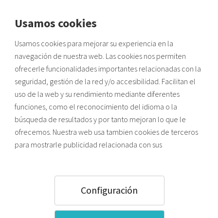
Usamos cookies
Envíos a zonas de costa:
Usamos cookies para mejorar su experiencia en la
Posibles retrasos por alta demanda de verano y saturación
logística.
navegación de nuestra web. Las cookies nos permiten
HOME
Soportes Flexibles sintéticos
Vitolas de Jamón
ofrecerle funcionalidades importantes relacionadas con la
seguridad, gestión de la red y/o accesibilidad. Facilitan el
uso de la web y su rendimiento mediante diferentes
funciones, como el reconocimiento del idioma o la
búsqueda de resultados y por tanto mejoran lo que le
ofrecemos. Nuestra web usa tambien cookies de terceros
para mostrarle publicidad relacionada con sus
preferencias (en función de los hábitos de navegación).
Pulsando el botón ACEPTAR usted acepta todas las
cookies. Para saber más sobre el uso que hacemos de las
Configuración
Vitolas de Jamón
cookies y como configurarlas, puede acceder a nuestra
Política de Cookies
,
o bien, pulsar “Configuración”